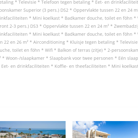
taling * Televisie * Telefoon tegen betaling * Eet- en drinkfacilite
ersoonskamer Superior (3 pers.) DS2 * Oppervlakte tussen 22 en 24 m²
nkfaciliteiten * Mini koelkast * Badkamer douche, toilet en föhn * Wi
nt 2-3 pers.) DS3 * Oppervlakte tussen 22 en 24 m² * Zwembadzijd
nkfaciliteiten * Mini koelkast * Badkamer douche, toilet en föhn * Wi
2 en 26 m² * Airconditioning * Kluisje tegen betaling * Televisie 
uche, toilet en föhn * Wifi * Balkon of terras (zitje) * 2-persoonsk
² * Woon-/slaapkamer * Slaapbank voor twee personen * Eén slaapk
 Eet- en drinkfaciliteiten * Koffie- en theefaciliteiten * Mini koelka