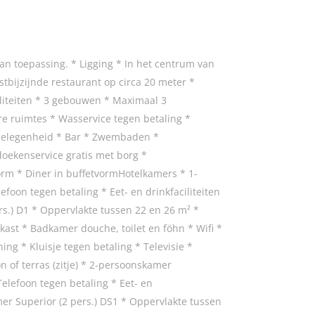
n toepassing. * Ligging * In het centrum van
stbijzijnde restaurant op circa 20 meter *
ciliteiten * 3 gebouwen * Maximaal 3
re ruimtes * Wasservice tegen betaling *
nkgelegenheid * Bar * Zwembaden *
ekenservice gratis met borg *
vorm * Diner in buffetvormHotelkamers * 1-
foon tegen betaling * Eet- en drinkfaciliteiten
ers.) D1 * Oppervlakte tussen 22 en 26 m² *
elkast * Badkamer douche, toilet en föhn * Wifi *
ing * Kluisje tegen betaling * Televisie *
on of terras (zitje) * 2-persoonskamer
Telefoon tegen betaling * Eet- en
amer Superior (2 pers.) DS1 * Oppervlakte tussen