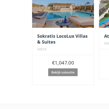
Sokratis LocoLux Villas
At
& Suites
KR
KRETA
€
1,047.00
Bekijk vakantie