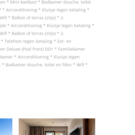
iten * Mini koelkast * Badkamer douche, toilet
 * Airconditioning * Kluisje tegen betaling *
fi * Balkon of terras (zitje) * 2-
e * Airconditioning * Kluisje tegen betaling *
fi * Balkon of terras (zitje) * 2-
* Telefoon tegen betaling * Eet- en
amer Deluxe (Pool front) DD1 * Familiekamer
amer * Airconditioning * Kluisje tegen
st * Badkamer douche, toilet en föhn * Wifi *