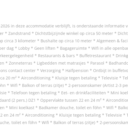
026 in deze accommodatie verblijft, is onderstaande informatie va
er * Zandstrand * Dichtstbijzijnde winkel op circa 50 meter * Dicht
 op circa 3 kilometer * Bushalte op circa 10 meter * Algemeen & fa
er dag * Lobby * Geen liften * Bagageruimte * Wifi in alle openba
parkeergelegenheid * Restaurants & bars * Buffetrestaurant * Dri
 * Zonneterras * Ligbedden met matrasjes * Parasol * Badhanddo
 ons contact center * Verzorging * Halfpension * Ontbijt in buffet
20 m² * Airconditioning * Kluisje tegen betaling * Televisie * Tele
hn * Wifi * Balkon of terras (zitje) * 2-persoonskamer (Artist 2-3 p
isie * Telefoon tegen betaling * Eet- en drinkfaciliteiten * Mini ko
daard (2 pers.) DZ1 * Oppervlakte tussen 22 en 24 m² * Aircondition
iten * Mini koelkast * Badkamer douche, toilet en föhn * Wifi * Balk
 en 24 m² * Airconditioning * Kluisje tegen betaling * Televisie * 
uche, toilet en föhn * Wifi * Balkon of terras (zitje) * 2-persoonsk