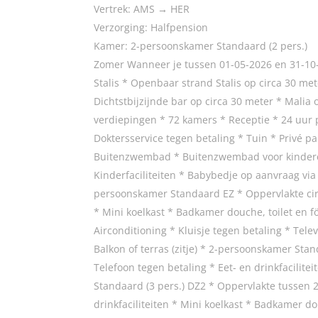
Vertrek: AMS → HER
Verzorging: Halfpension
Kamer: 2-persoonskamer Standaard (2 pers.)
Zomer Wanneer je tussen 01-05-2026 en 31-10-2
Stalis * Openbaar strand Stalis op circa 30 met
Dichtstbijzijnde bar op circa 30 meter * Malia
verdiepingen * 72 kamers * Receptie * 24 uur p
Doktersservice tegen betaling * Tuin * Privé 
Buitenzwembad * Buitenzwembad voor kinderen
Kinderfaciliteiten * Babybedje op aanvraag via
persoonskamer Standaard EZ * Oppervlakte circa 
* Mini koelkast * Badkamer douche, toilet en fö
Airconditioning * Kluisje tegen betaling * Telev
Balkon of terras (zitje) * 2-persoonskamer Stan
Telefoon tegen betaling * Eet- en drinkfacilite
Standaard (3 pers.) DZ2 * Oppervlakte tussen 22
drinkfaciliteiten * Mini koelkast * Badkamer do