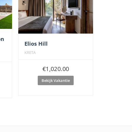
on
Elios Hill
KRETA
€
1,020.00
Bekijk Vakantie