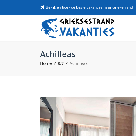
Bekijk en boek de beste vakanties naar Griekenland
Achilleas
Home
8.7
Achilleas