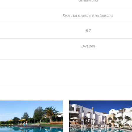
Keuze uit meerdere restaurants
8.7
D-reizen