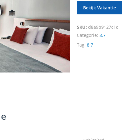
Bekijk Vakantie
SKU:
d8a9b9127c1c
Categorie:
8.7
Tag:
8.7
ie
Griekenland