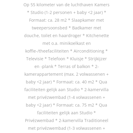
Op 55 kilometer van de luchthaven Kamers
* Studio (1-2 personen + baby <2 jaar) *
Formaat: ca. 28 m2 * Slaapkamer met
tweepersoonsbed * Badkamer met
douche, toilet en haardroger * Kitchenette
met o.a. minikoelkast en
koffie-/theefaciliteiten * Airconditioning *
Televisie * Telefoon * Kluisje * Strijkijzer
en -plank * Terras of balkon * 2-
kamerappartement (max. 2 volwassenen +
baby <2 jaar) * Formaat: ca. 40 m2 * Qua
faciliteiten gelijk aan Studio * 2-kamervilla
met privézwembad (1-4 volwassenen +
baby <2 jaar) * Formaat: ca. 75 m2 * Qua
faciliteiten gelijk aan Studio *
Privézwembad * 2-kamervilla Traditioneel
met privézwembad (1-3 volwassenen +