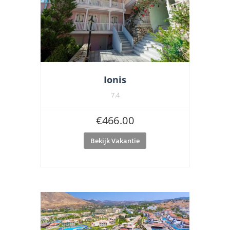
Ionis
7.4
€
466.00
Bekijk Vakantie