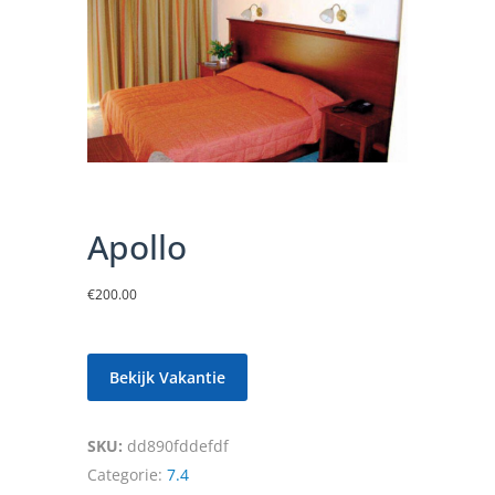
Apollo
€
200.00
Bekijk Vakantie
SKU:
dd890fddefdf
Categorie:
7.4