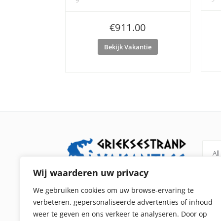
9
€
911.00
Bekijk Vakantie
All
Wij waarderen uw privacy
Grieksestrandvakanties.nl is een
Pel
We gebruiken cookies om uw browse-ervaring te
vergelijker voor alle strandvakanties in
verbeteren, gepersonaliseerde advertenties of inhoud
Kip
Griekenland. We verkopen zelf geen
weer te geven en ons verkeer te analyseren. Door op