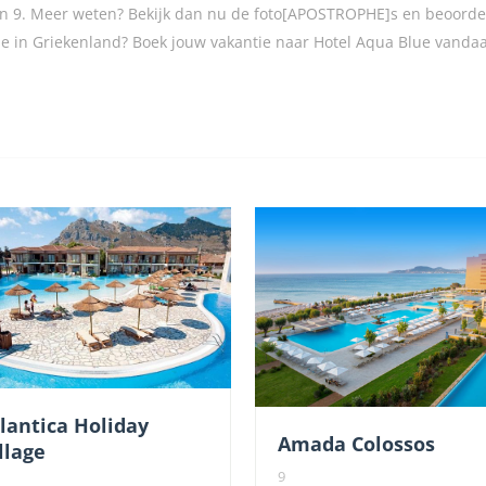
n 9. Meer weten? Bekijk dan nu de foto[APOSTROPHE]s en beoordel
ntie in Griekenland? Boek jouw vakantie naar Hotel Aqua Blue vanda
lantica Holiday
Amada Colossos
llage
9