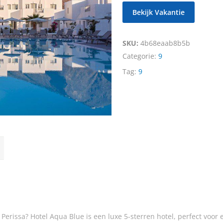
Bekijk Vakantie
SKU:
4b68eaab8b5b
Categorie:
9
Tag:
9
rissa? Hotel Aqua Blue is een luxe 5-sterren hotel, perfect voor e