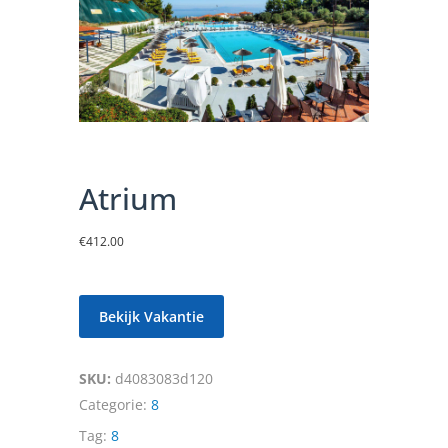
Atrium
€
412.00
Bekijk Vakantie
SKU:
d4083083d120
Categorie:
8
Tag:
8