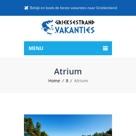
Bekijk en boek de beste vakanties naar Griekenland
MENU
Atrium
Home
8
Atrium