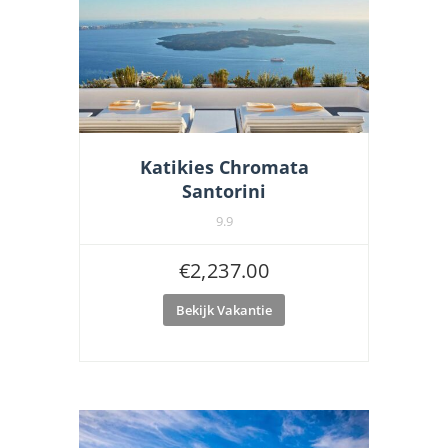
Katikies Chromata
Santorini
9.9
€
2,237.00
Bekijk Vakantie