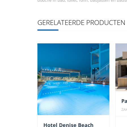
douche in bad, toilet, föhn, badjassen en badsli
GERELATEERDE PRODUCTEN
Pa
ZA
Hotel Denise Beach