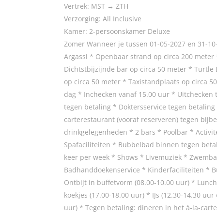
Vertrek: MST → ZTH
Verzorging: All Inclusive
Kamer: 2-persoonskamer Deluxe
Zomer Wanneer je tussen 01-05-2027 en 31-10-2
Argassi * Openbaar strand op circa 200 meter *
Dichtstbijzijnde bar op circa 50 meter * Turtle
op circa 50 meter * Taxistandplaats op circa 
dag * Inchecken vanaf 15.00 uur * Uitchecken t
tegen betaling * Doktersservice tegen betalin
carterestaurant (vooraf reserveren) tegen bijbe
drinkgelegenheden * 2 bars * Poolbar * Activite
Spafaciliteiten * Bubbelbad binnen tegen bet
keer per week * Shows * Livemuziek * Zwemba
Badhanddoekenservice * Kinderfaciliteiten * Bu
Ontbijt in buffetvorm (08.00-10.00 uur) * Lunch
koekjes (17.00-18.00 uur) * IJs (12.30-14.30 uur
uur) * Tegen betaling: dineren in het à-la-ca