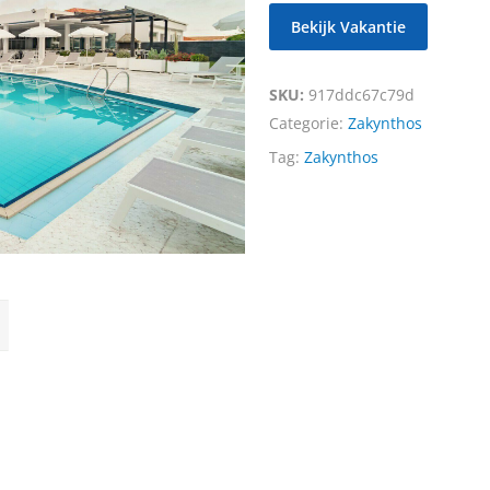
Bekijk Vakantie
SKU:
917ddc67c79d
Categorie:
Zakynthos
Tag:
Zakynthos