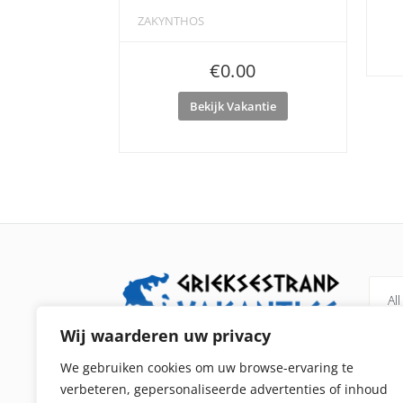
ZAKYNTHOS
€
0.00
Bekijk Vakantie
All
Wij waarderen uw privacy
Grieksestrandvakanties.nl is een
Pel
We gebruiken cookies om uw browse-ervaring te
vergelijker voor alle strandvakanties in
verbeteren, gepersonaliseerde advertenties of inhoud
Kip