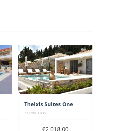
Thelxis Suites One
ZAKYNTHOS
€
2,018.00