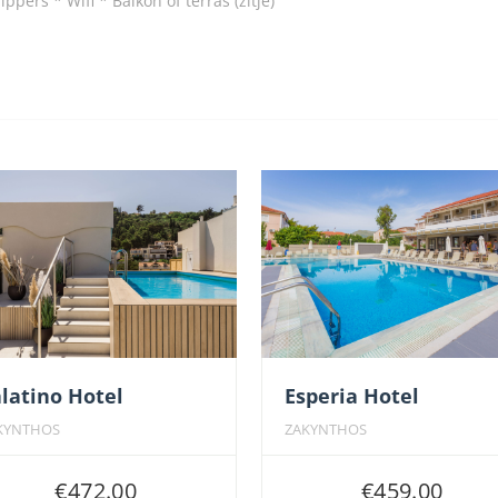
ppers * Wifi * Balkon of terras (zitje)
latino Hotel
Esperia Hotel
KYNTHOS
ZAKYNTHOS
€
472.00
€
459.00