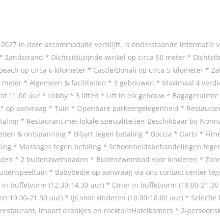
027 in deze accommodatie verblijft, is onderstaande informatie va
 Zandstrand * Dichtstbijzijnde winkel op circa 50 meter * Dichtstb
 Beach op circa 6 kilometer * Castle/Bohali op circa 5 kilometer * Z
50 meter * Algemeen & faciliteiten * 3 gebouwen * Maximaal 4 verd
ot 11.00 uur * Lobby * 3 liften * Lift in elk gebouw * Bagageruimte
g * op aanvraag * Tuin * Openbare parkeergelegenheid * Restaurant
taling * Restaurant met lokale specialiteiten-Beschikbaar bij Nonn
iten & ontspanning * Biljart tegen betaling * Boccia * Darts * Fitn
aling * Massages tegen betaling * Schoonheidsbehandelingen tegen
den * 2 buitenzwembaden * Buitenzwembad voor kinderen * Zonne
itenspeeltuin * Babybedje op aanvraag via ons contact center tegen
 in buffetvorm (12.30-14.30 uur) * Diner in buffetvorm (19.00-21.30 
 en 19.00-21.30 uur) * IJs voor kinderen (10.00-18.00 uur) * Selectie
rterestaurant, import drankjes en cocktailsHotelkamers * 2-persoon