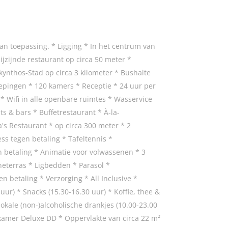
n toepassing. * Ligging * In het centrum van
ijzijnde restaurant op circa 50 meter *
akynthos-Stad op circa 3 kilometer * Bushalte
iepingen * 120 kamers * Receptie * 24 uur per
 * Wifi in alle openbare ruimtes * Wasservice
s & bars * Buffetrestaurant * À-la-
a's Restaurant * op circa 300 meter * 2
ess tegen betaling * Tafeltennis *
 betaling * Animatie voor volwassenen * 3
terras * Ligbedden * Parasol *
 betaling * Verzorging * All Inclusive *
uur) * Snacks (15.30-16.30 uur) * Koffie, thee &
 lokale (non-)alcoholische drankjes (10.00-23.00
skamer Deluxe DD * Oppervlakte van circa 22 m²