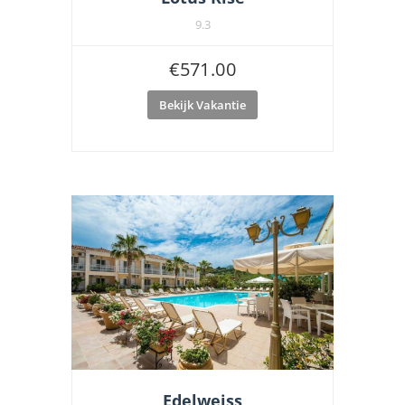
9.3
€
571.00
Bekijk Vakantie
Edelweiss