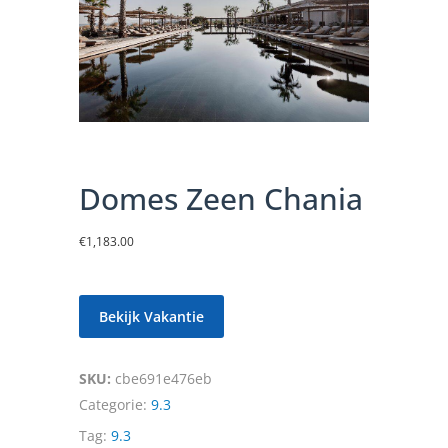
Domes Zeen Chania
€
1,183.00
Bekijk Vakantie
SKU:
cbe691e476eb
Categorie:
9.3
Tag:
9.3