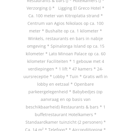
Restaurants & bars () * Hotelkamers () *
Verzorging () * Ligging El Greco Hotel *
Ca. 100 meter van Kitroplatia strand *
Centrum van Agios Nikolaos op ca. 100
meter * Bushalte op ca. 1 kilometer *
Winkels, restaurants en bars in nabije
omgeving * Spinalonga Island op ca. 15
kilometer * Lato Minoan Palace op ca. 60
kilometer Faciliteiten * 1 gebouw met 4
verdiepingen * 1 lift * 47 kamers * 24-
uursreceptie * Lobby * Tuin * Gratis wifi in
lobby en eetzaal * Openbare
parkeergelegenheid * Babybedjes (op
aanvraag en op basis van
beschikbaarheid) Restaurants & bars * 1
buffetrestaurant Hotelkamers *
Standaardkamer tuinzicht (2 personen) *
Ca. 14 m² * Telefoon* * Airconditioning *