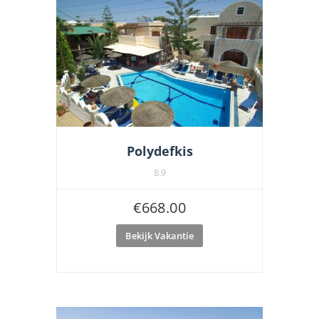
Polydefkis
8.9
€
668.00
Bekijk Vakantie