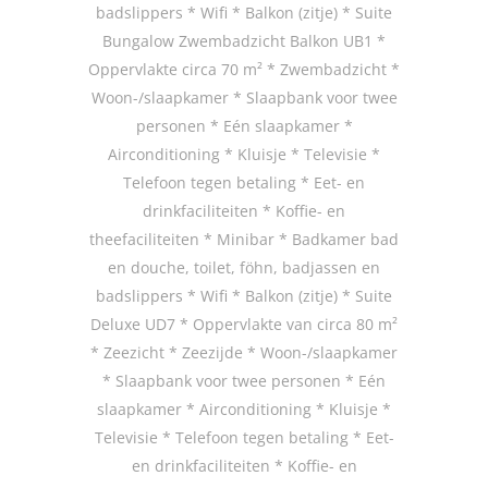
badslippers * Wifi * Balkon (zitje) * Suite
Bungalow Zwembadzicht Balkon UB1 *
Oppervlakte circa 70 m² * Zwembadzicht *
Woon-/slaapkamer * Slaapbank voor twee
personen * Eén slaapkamer *
Airconditioning * Kluisje * Televisie *
Telefoon tegen betaling * Eet- en
drinkfaciliteiten * Koffie- en
theefaciliteiten * Minibar * Badkamer bad
en douche, toilet, föhn, badjassen en
badslippers * Wifi * Balkon (zitje) * Suite
Deluxe UD7 * Oppervlakte van circa 80 m²
* Zeezicht * Zeezijde * Woon-/slaapkamer
* Slaapbank voor twee personen * Eén
slaapkamer * Airconditioning * Kluisje *
Televisie * Telefoon tegen betaling * Eet-
en drinkfaciliteiten * Koffie- en