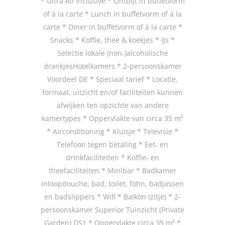
* Ultra All Inclusive * Ontbijt in buffetvorm
of à la carte * Lunch in buffetvorm of à la
carte * Diner in buffetvorm of à la carte *
Snacks * Koffie, thee & koekjes * IJs *
Selectie lokale (non-)alcoholische
drankjesHotelkamers * 2-persoonskamer
Voordeel DE * Speciaal tarief * Locatie,
formaat, uitzicht en/of faciliteiten kunnen
afwijken ten opzichte van andere
kamertypes * Oppervlakte van circa 35 m²
* Airconditioning * Kluisje * Televisie *
Telefoon tegen betaling * Eet- en
drinkfaciliteiten * Koffie- en
theefaciliteiten * Minibar * Badkamer
inloopdouche, bad, toilet, föhn, badjassen
en badslippers * Wifi * Balkon (zitje) * 2-
persoonskamer Superior Tuinzicht (Private
Garden) DS1 * Oppervlakte circa 35 m² *