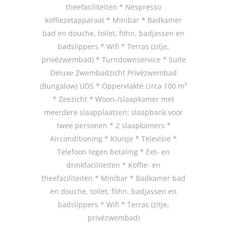
theefaciliteiten * Nespresso
koffiezetapparaat * Minibar * Badkamer
bad en douche, toilet, föhn, badjassen en
badslippers * Wifi * Terras (zitje,
privézwembad) * Turndownservice * Suite
Deluxe Zwembadzicht Privézwembad
(Bungalow) UD5 * Oppervlakte circa 100 m²
* Zeezicht * Woon-/slaapkamer met
meerdere slaapplaatsen: slaapbank voor
twee personen * 2 slaapkamers *
Airconditioning * Kluisje * Televisie *
Telefoon tegen betaling * Eet- en
drinkfaciliteiten * Koffie- en
theefaciliteiten * Minibar * Badkamer bad
en douche, toilet, föhn, badjassen en
badslippers * Wifi * Terras (zitje,
privézwembad)