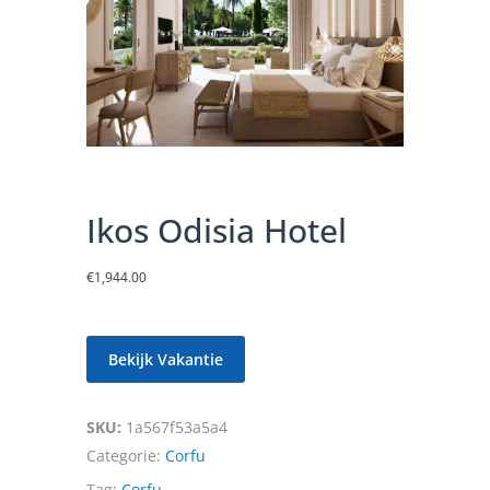
Ikos Odisia Hotel
€
1,944.00
Bekijk Vakantie
SKU:
1a567f53a5a4
Categorie:
Corfu
Tag:
Corfu