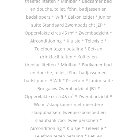
theefaciliteiten * Minibar * Badkamer bad
en douche, toilet, föhn, badjassen en
badslippers * Wifi * Balkon (zitje) * Junior
suite Standaard Zwembadzicht JZP *
Oppervlakte circa 45 m² * Zwembadzicht *
Airconditioning * Kluisje * Televisie *
Telefoon tegen betaling * Eet- en
drinkfaciliteiten * Koffie- en
theefaciliteiten * Minibar * Badkamer bad
en douche, toilet, föhn, badjassen en
badslippers * Wifi * Privétuin * Junior suite
Bungalow Zwembadzicht JB1 *
Oppervlakte circa 45 m² * Zwembadzicht *
Woon-/slaapkamer met meerdere
slaapplaatsen: tweepersoonsbed en
slaapbank voor twee personen *
Airconditioning * Kluisje * Televisie *
Telefoon tegen betaling * Eet- en