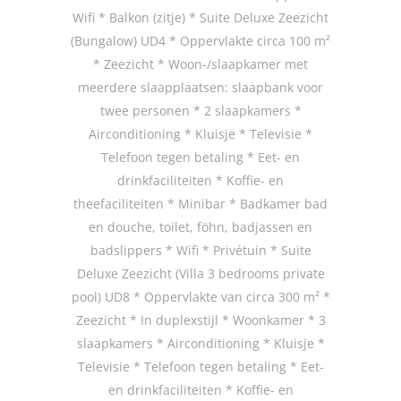
Wifi * Balkon (zitje) * Suite Deluxe Zeezicht
(Bungalow) UD4 * Oppervlakte circa 100 m²
* Zeezicht * Woon-/slaapkamer met
meerdere slaapplaatsen: slaapbank voor
twee personen * 2 slaapkamers *
Airconditioning * Kluisje * Televisie *
Telefoon tegen betaling * Eet- en
drinkfaciliteiten * Koffie- en
theefaciliteiten * Minibar * Badkamer bad
en douche, toilet, föhn, badjassen en
badslippers * Wifi * Privétuin * Suite
Deluxe Zeezicht (Villa 3 bedrooms private
pool) UD8 * Oppervlakte van circa 300 m² *
Zeezicht * In duplexstijl * Woonkamer * 3
slaapkamers * Airconditioning * Kluisje *
Televisie * Telefoon tegen betaling * Eet-
en drinkfaciliteiten * Koffie- en