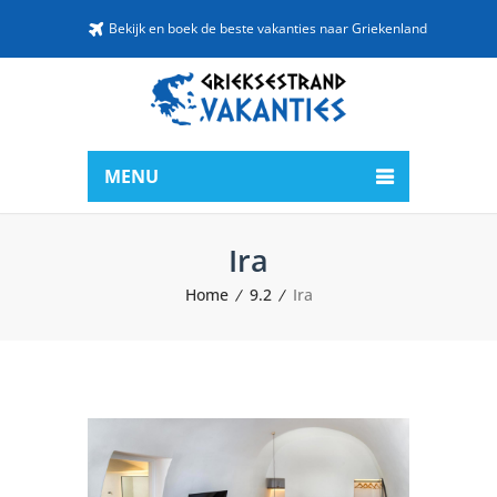
Bekijk en boek de beste vakanties naar Griekenland
MENU
Ira
Home
9.2
Ira