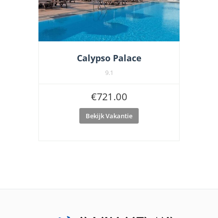
Calypso Palace
9.1
€
721.00
Bekijk Vakantie