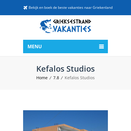
Bekijk en boek de beste vakanties naar Griekenland
MENU
Kefalos Studios
Home
7.8
Kefalos Studios