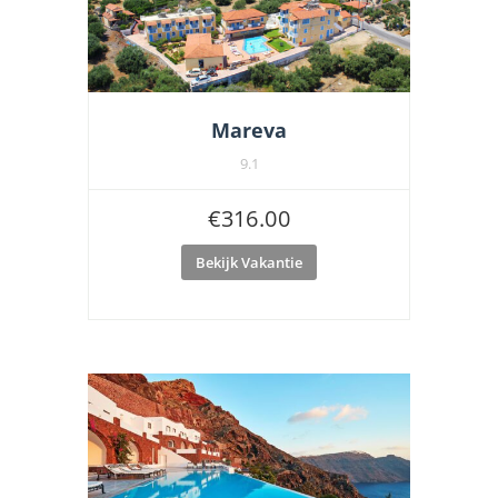
Mareva
9.1
€
316.00
Bekijk Vakantie