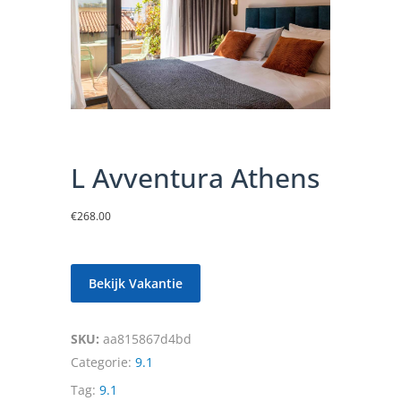
L Avventura Athens
€
268.00
Bekijk Vakantie
SKU:
aa815867d4bd
Categorie:
9.1
Tag:
9.1