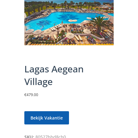
Lagas Aegean
Village
€
479.00
Bekijk Vakantie
SKU:
80527bbd8cb0