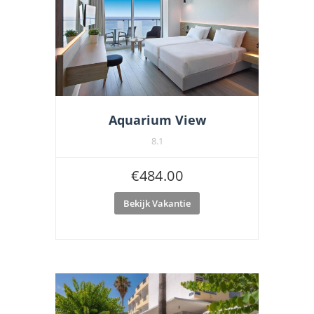
Aquarium View
8.1
€
484.00
Bekijk Vakantie