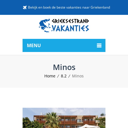
Bekijk en boek de beste vakanties naar Griekenland
MENU
Minos
Home
8.2
Minos