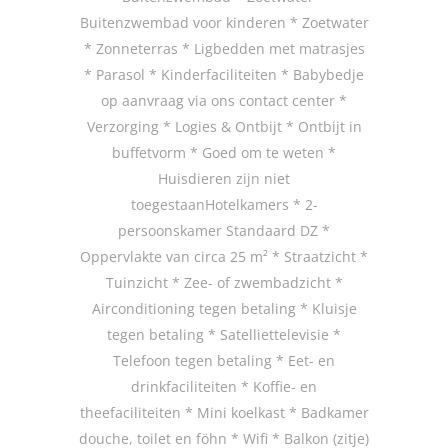
Buitenzwembad voor kinderen * Zoetwater
* Zonneterras * Ligbedden met matrasjes
* Parasol * Kinderfaciliteiten * Babybedje
op aanvraag via ons contact center *
Verzorging * Logies & Ontbijt * Ontbijt in
buffetvorm * Goed om te weten *
Huisdieren zijn niet
toegestaanHotelkamers * 2-
persoonskamer Standaard DZ *
Oppervlakte van circa 25 m² * Straatzicht *
Tuinzicht * Zee- of zwembadzicht *
Airconditioning tegen betaling * Kluisje
tegen betaling * Satelliettelevisie *
Telefoon tegen betaling * Eet- en
drinkfaciliteiten * Koffie- en
theefaciliteiten * Mini koelkast * Badkamer
douche, toilet en föhn * Wifi * Balkon (zitje)