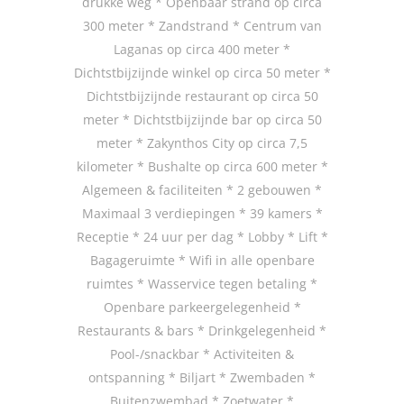
drukke weg * Openbaar strand op circa
300 meter * Zandstrand * Centrum van
Laganas op circa 400 meter *
Dichtstbijzijnde winkel op circa 50 meter *
Dichtstbijzijnde restaurant op circa 50
meter * Dichtstbijzijnde bar op circa 50
meter * Zakynthos City op circa 7,5
kilometer * Bushalte op circa 600 meter *
Algemeen & faciliteiten * 2 gebouwen *
Maximaal 3 verdiepingen * 39 kamers *
Receptie * 24 uur per dag * Lobby * Lift *
Bagageruimte * Wifi in alle openbare
ruimtes * Wasservice tegen betaling *
Openbare parkeergelegenheid *
Restaurants & bars * Drinkgelegenheid *
Pool-/snackbar * Activiteiten &
ontspanning * Biljart * Zwembaden *
Buitenzwembad * Zoetwater *