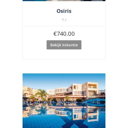
Osiris
9.2
€
740.00
Bekijk Vakantie