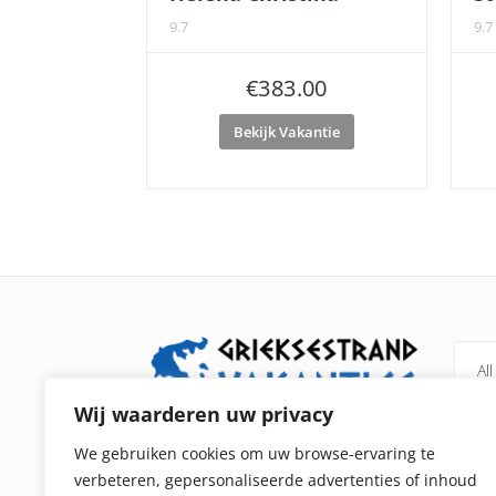
9.7
9.7
€
383.00
Bekijk Vakantie
All
Wij waarderen uw privacy
Grieksestrandvakanties.nl is een
Pel
We gebruiken cookies om uw browse-ervaring te
vergelijker voor alle strandvakanties in
verbeteren, gepersonaliseerde advertenties of inhoud
Kip