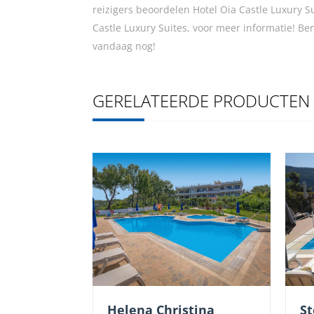
reizigers beoordelen Hotel Oia Castle Luxury
Castle Luxury Suites, voor meer informatie! Ben
vandaag nog!
GERELATEERDE PRODUCTEN
St
Helena Christina