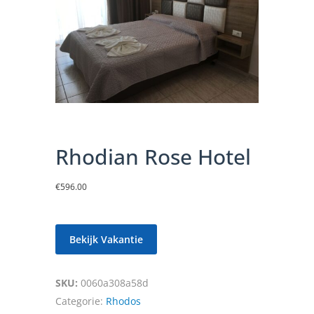
Rhodian Rose Hotel
€
596.00
Bekijk Vakantie
SKU:
0060a308a58d
Categorie:
Rhodos