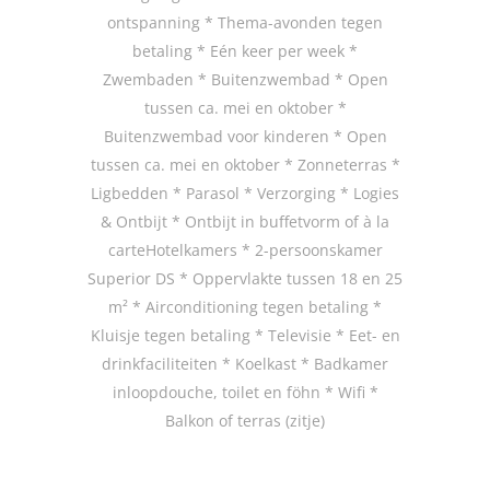
ontspanning * Thema-avonden tegen
betaling * Eén keer per week *
Zwembaden * Buitenzwembad * Open
tussen ca. mei en oktober *
Buitenzwembad voor kinderen * Open
tussen ca. mei en oktober * Zonneterras *
Ligbedden * Parasol * Verzorging * Logies
& Ontbijt * Ontbijt in buffetvorm of à la
carteHotelkamers * 2-persoonskamer
Superior DS * Oppervlakte tussen 18 en 25
m² * Airconditioning tegen betaling *
Kluisje tegen betaling * Televisie * Eet- en
drinkfaciliteiten * Koelkast * Badkamer
inloopdouche, toilet en föhn * Wifi *
Balkon of terras (zitje)