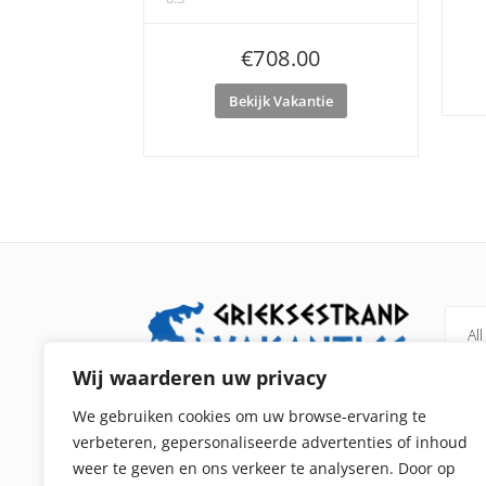
€
708.00
Bekijk Vakantie
All
Wij waarderen uw privacy
Grieksestrandvakanties.nl is een
Pel
We gebruiken cookies om uw browse-ervaring te
vergelijker voor alle strandvakanties in
verbeteren, gepersonaliseerde advertenties of inhoud
Kip
Griekenland. We verkopen zelf geen
weer te geven en ons verkeer te analyseren. Door op