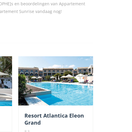
ROPHE]s en beoordelingen van Appartement
ppartement Sunrise vandaag nog!
Resort Atlantica Eleon
Grand
8.3