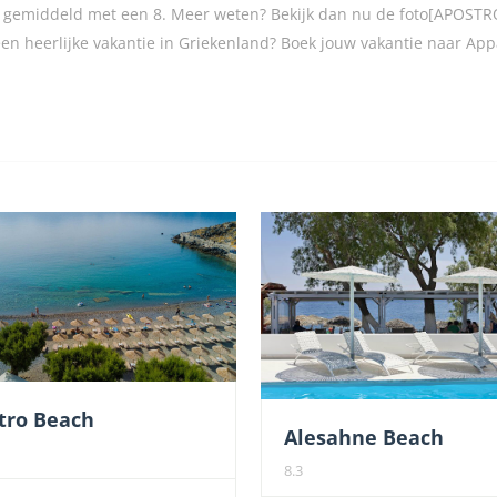
e gemiddeld met een 8. Meer weten? Bekijk dan nu de foto[APOST
 een heerlijke vakantie in Griekenland? Boek jouw vakantie naar A
tro Beach
Alesahne Beach
8.3