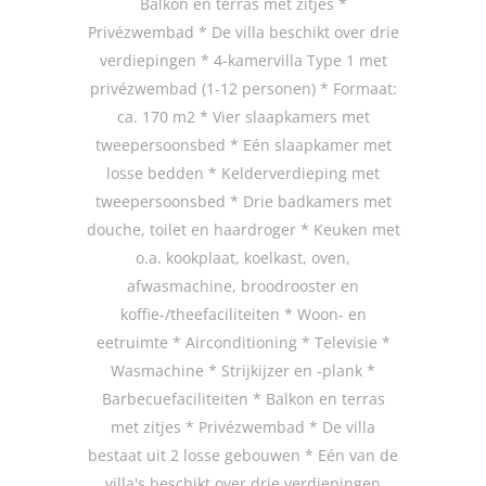
Balkon en terras met zitjes *
Privézwembad * De villa beschikt over drie
verdiepingen * 4-kamervilla Type 1 met
privézwembad (1-12 personen) * Formaat:
ca. 170 m2 * Vier slaapkamers met
tweepersoonsbed * Eén slaapkamer met
losse bedden * Kelderverdieping met
tweepersoonsbed * Drie badkamers met
douche, toilet en haardroger * Keuken met
o.a. kookplaat, koelkast, oven,
afwasmachine, broodrooster en
koffie-/theefaciliteiten * Woon- en
eetruimte * Airconditioning * Televisie *
Wasmachine * Strijkijzer en -plank *
Barbecuefaciliteiten * Balkon en terras
met zitjes * Privézwembad * De villa
bestaat uit 2 losse gebouwen * Eén van de
villa's beschikt over drie verdiepingen