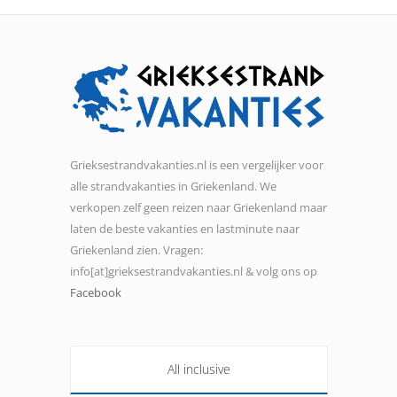
Grieksestrandvakanties.nl is een vergelijker voor
alle strandvakanties in Griekenland. We
verkopen zelf geen reizen naar Griekenland maar
laten de beste vakanties en lastminute naar
Griekenland zien. Vragen:
info[at]grieksestrandvakanties.nl & volg ons op
Facebook
All inclusive