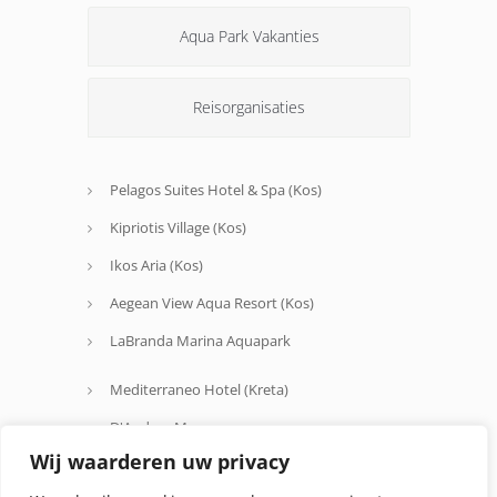
Aqua Park Vakanties
Reisorganisaties
Pelagos Suites Hotel & Spa (Kos)
Kipriotis Village (Kos)
Ikos Aria (Kos)
Aegean View Aqua Resort (Kos)
LaBranda Marina Aquapark
Mediterraneo Hotel (Kreta)
D'Andrea Mare
Wij waarderen uw privacy
Avra Beach