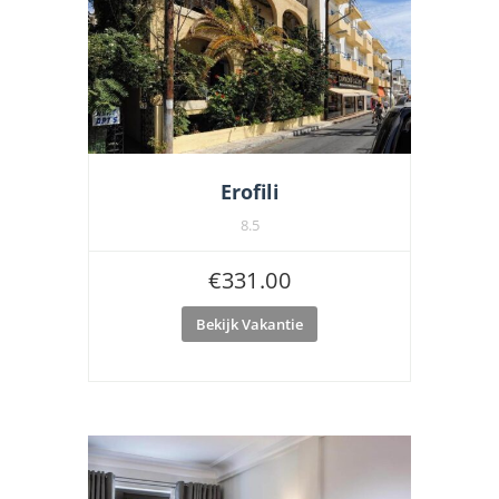
Erofili
8.5
€
331.00
Bekijk Vakantie