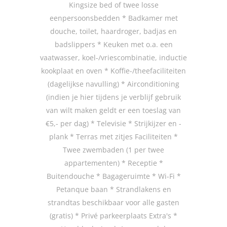
Kingsize bed of twee losse
eenpersoonsbedden * Badkamer met
douche, toilet, haardroger, badjas en
badslippers * Keuken met o.a. een
vaatwasser, koel-/vriescombinatie, inductie
kookplaat en oven * Koffie-/theefaciliteiten
(dagelijkse navulling) * Airconditioning
(indien je hier tijdens je verblijf gebruik
van wilt maken geldt er een toeslag van
€5,- per dag) * Televisie * Strijkijzer en -
plank * Terras met zitjes Faciliteiten *
Twee zwembaden (1 per twee
appartementen) * Receptie *
Buitendouche * Bagageruimte * Wi-Fi *
Petanque baan * Strandlakens en
strandtas beschikbaar voor alle gasten
(gratis) * Privé parkeerplaats Extra's *