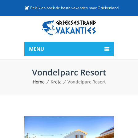
Bekijk en boek de beste vakanties naar Griekenland
MENU
Vondelparc Resort
Home
Kreta
Vondelparc Resort