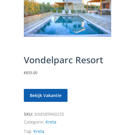
Vondelparc Resort
€
655.00
Bekijk Vakantie
SKU:
b0d589960235
Categorie:
Kreta
Tag:
Kreta