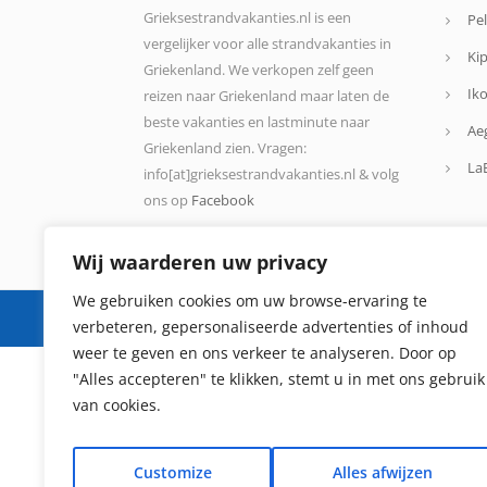
Grieksestrandvakanties.nl is een
Pel
vergelijker voor alle strandvakanties in
Kip
Griekenland. We verkopen zelf geen
Iko
reizen naar Griekenland maar laten de
beste vakanties en lastminute naar
Ae
Griekenland zien. Vragen:
La
info[at]grieksestrandvakanties.nl & volg
ons op
Facebook
Wij waarderen uw privacy
We gebruiken cookies om uw browse-ervaring te
© 2024 - Grieksestrandvakanties.nl is een
://creative
verbeteren, gepersonaliseerde advertenties of inhoud
weer te geven en ons verkeer te analyseren. Door op
"Alles accepteren" te klikken, stemt u in met ons gebruik
van cookies.
Customize
Alles afwijzen