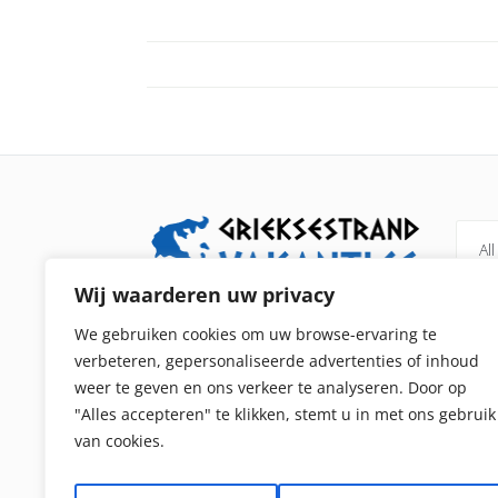
All
Wij waarderen uw privacy
Grieksestrandvakanties.nl is een
Pel
We gebruiken cookies om uw browse-ervaring te
vergelijker voor alle strandvakanties in
verbeteren, gepersonaliseerde advertenties of inhoud
Kip
Griekenland. We verkopen zelf geen
weer te geven en ons verkeer te analyseren. Door op
Iko
reizen naar Griekenland maar laten de
"Alles accepteren" te klikken, stemt u in met ons gebruik
beste vakanties en lastminute naar
van cookies.
Ae
Griekenland zien. Vragen:
La
info[at]grieksestrandvakanties.nl & volg