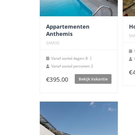
Appartementen
H
Anthemis
SA
SAMOS
Vanaf aantal dagen: 8
Vanaf aantal personen: 2
€
€
395.00
Bekijk Vakantie