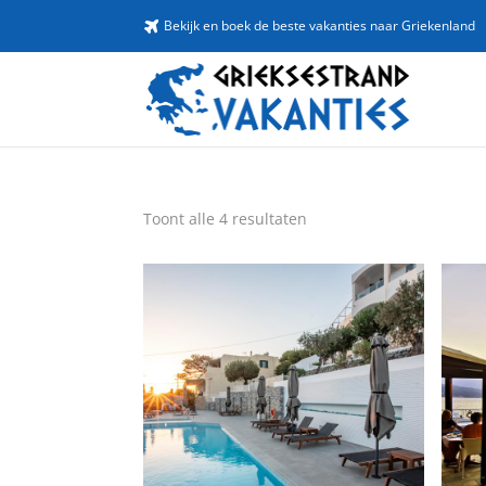
Bekijk en boek de beste vakanties naar Griekenland
Toont alle 4 resultaten